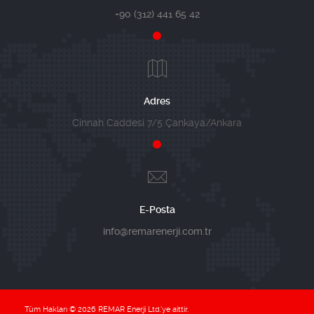
+90 (312) 441 65 42
Adres
Cinnah Caddesi 7/5 Çankaya/Ankara
E-Posta
info@remarenerji.com.tr
Tüm Hakları © 2026 REMAR Enerji Ltd.'ye aittir.