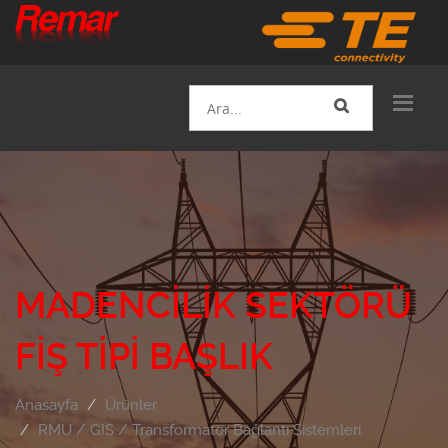
MADENCILIK SEKTÖRÜ
FIŞ TIPI BAŞLIK
Anasayfa
Ürünler
RMU / GIS / Transformatör Bağlantı Sistemleri