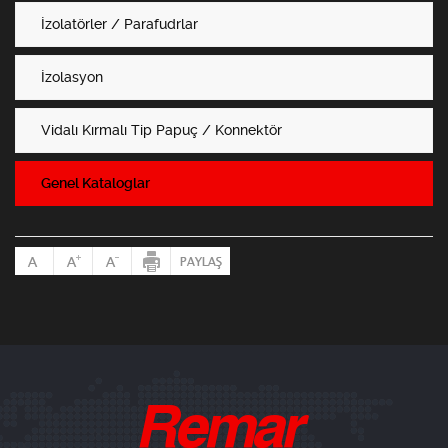
İzolatörler / Parafudrlar
İzolasyon
Vidalı Kırmalı Tip Papuç / Konnektör
Genel Kataloglar