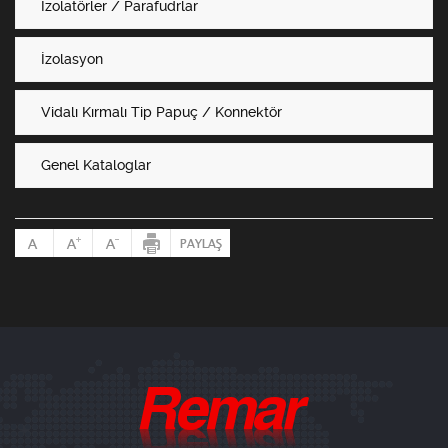
İzolatörler / Parafudrlar
İzolasyon
Vidalı Kırmalı Tip Papuç / Konnektör
Genel Kataloglar