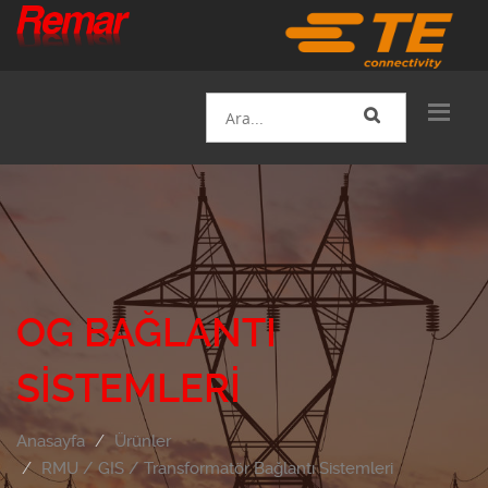
OG BAĞLANTI
SISTEMLERI
Anasayfa
Ürünler
RMU / GIS / Transformatör Bağlantı Sistemleri