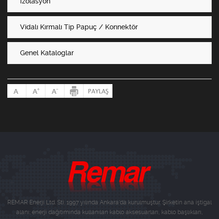
İzolasyon
Vidalı Kırmalı Tip Papuç / Konnektör
Genel Kataloglar
REMAR Enerji Ltd. Sti. 1997 yılında Ankara'da kurulmuştur. Şirketin ana iştigal
alanı; enerji dağıtımında kullanılan kablo aksesuarları, kablo başlıkları,