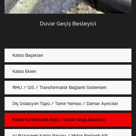
Duvar Geçiş Besleyici
Kablo Başlıkları
Kablo Ekleri
RMU / GIS / Transformatör Bağlantı Sistemleri
Dış İzolasyon Tüpü / Tamir Yaması / Damar Ayırıcılar
Kablo Sızdırmazlık Kepi / Duvar Geçiş Besleyici
Isı Büzüşmeli Kablo Rakoru / Motor Bağlantı Kiti