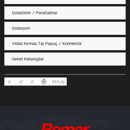
İzolatörler / Parafudrlar
İzolasyon
Vidalı Kırmalı Tip Papuç / Konnektör
Genel Kataloglar