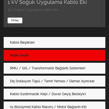
1 kV Soğuk Uygulama Kablo Eki
1kV Soğuk Uygulama Kablo Eki
Detay
Kablo Başlıkları
Kablo Ekleri
RMU / GIS / Transformatör Bağlantı Sistemleri
Dış İzolasyon Tüpü / Tamir Yaması / Damar Ayırıcılar
Kablo Sızdırmazlık Kepi / Duvar Geçiş Besleyici
Isı Büzüşmeli Kablo Rakoru / Motor Bağlantı Kiti