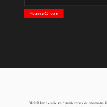
Mesajınızı Gönderin
REMAR Enerji Ltd. Sti. 1997 yılında Ankara'da kurulmuştur. Şir