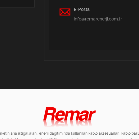
E-Posta
info@remarenerji.com.tr
ketin ana iştigal alanı; enerji dağıtımında kullanılan kablo aksesuarları, kablo baş