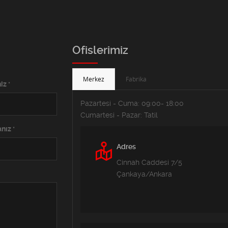
Ofislerimiz
Merkez
Fabrika
niz
*
Pazartesi - Cuma: 09:00- 18:00
Cumartesi - Pazar: Tatil
anız
*
Adres
Cinnah Caddesi 7/5
Çankaya/Ankara