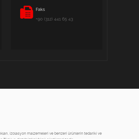
Faks
+90 (312) 441 65 43
lıkları, izolasyon malzemeleri ve benzeri ürünlerin tedariki ve